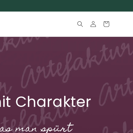
Einloggen
Warenkorb
mit Charakter
das man spürt