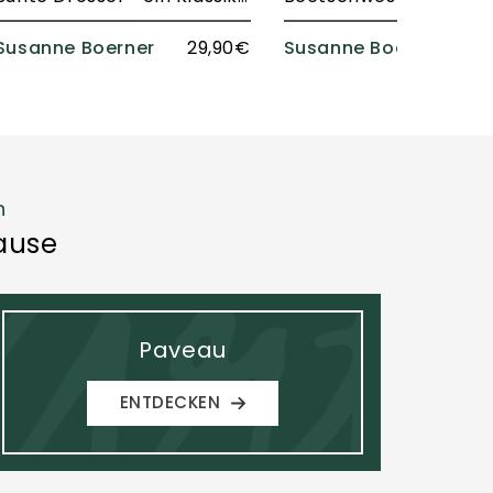
Susanne Boerner
29,90€
Susanne Boerner
3
n
ause
Paveau
ENTDECKEN