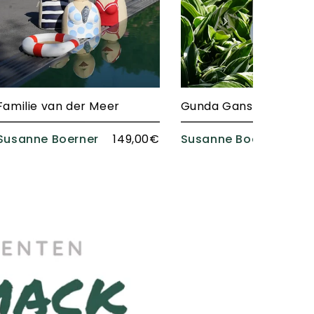
Familie van der Meer
Susanne Boerner
149,00€
Susanne Boerner
2