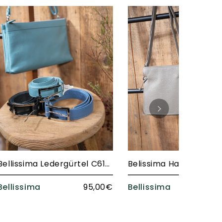
Bellissima Ledergürtel C6102/30
Bellissima
95,00€
Bellissima
18