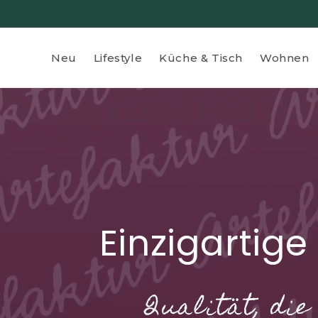
Direkt
zum
Inhalt
Neu
Lifestyle
Küche & Tisch
Wohnen
Einzigartige
Qualität, di